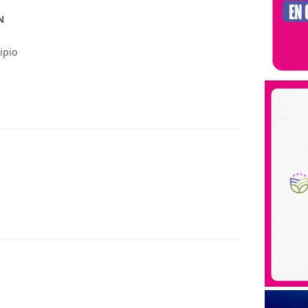
N
ipio