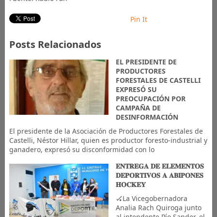
Pin It
Posts Relacionados
EL PRESIDENTE DE
PRODUCTORES
FORESTALES DE CASTELLI
EXPRESÓ SU
PREOCUPACIÓN POR
CAMPAÑA DE
DESINFORMACIÓN
El presidente de la Asociación de Productores Forestales de
Castelli, Néstor Hillar, quien es productor foresto-industrial y
ganadero, expresó su disconformidad con lo
𝐄𝐍𝐓𝐑𝐄𝐆𝐀 𝐃𝐄 𝐄𝐋𝐄𝐌𝐄𝐍𝐓𝐎𝐒
𝐃𝐄𝐏𝐎𝐑𝐓𝐈𝐕𝐎𝐒 𝐀 𝐀𝐁𝐈𝐏𝐎𝐍𝐄𝐒
𝐇𝐎𝐂𝐊𝐄𝐘
🏑La Vicegobernadora
Analia Rach Quiroga junto
al intendente Pío Sander, el