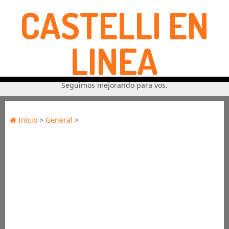
CASTELLI EN
LINEA
Seguimos mejorando para vos.
Inicio
>
General
>