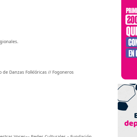
gionales.
 de Danzas Folklóricas // Fogoneros
estras Voces»– Redes Culturales – Fundación