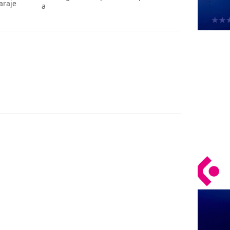
araje
a