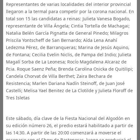
Representantes de varias localidades del interior provincial
llegaron a la termal para competir por la corona nacional. En
total son 15 las candidatas a reinas: Julieta Vanesa Bogado,
representante de Villa Ángela; Cintia Tortella de Machagai;
Natalia Belén García Pignatta de General Pinedo; Milagros
Priscila Yontscheff de San Bernardo; Aída Lena Anahí
Ledezma Pérez, de Barranqueras; Marina de Jesús Aquino,
de Fontana; Cecilia Evelin Niclis, de Pampa del Indio; Julieta
Magalí Sorba de La Leonesa; Rocío Magdalena Alcaraz de
Pcia. Roque Saenz Peña; Brenda Carolina Osicka de Quitilipi;
Candela Chorvat de Villa Berthet; Zaira Bechara de
Resistencia; Marlen Dariana Nadín Steinoff, de Juan José
Castelli; Melisa Yael Benitez de La Clotilde y Julieta Floroff de
Tres Isletas
Este sábado, día clave de la Fiesta Nacional del Algodón en
su edición número 26, el predio estará habilitado a partir de
las 14:30. A partir de las 20:00 comenzará a moverse el
escenario con el Show de Bastoneras, luego se producirá el