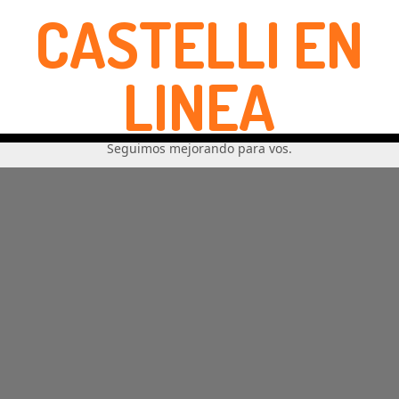
CASTELLI EN
LINEA
Seguimos mejorando para vos.