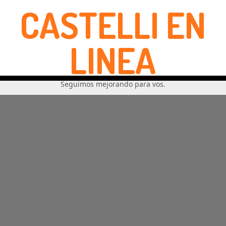
CASTELLI EN
LINEA
Seguimos mejorando para vos.