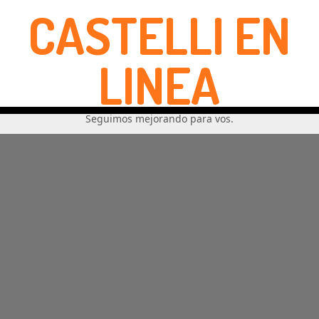
CASTELLI EN
LINEA
Seguimos mejorando para vos.