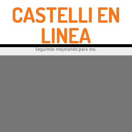
CASTELLI EN
LINEA
Seguimos mejorando para vos.