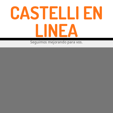
CASTELLI EN
LINEA
Seguimos mejorando para vos.