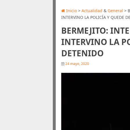
Inicio
>
Actualidad
&
General
> B
INTERVINO LA POLICÍA Y QUEDE D
BERMEJITO: INT
INTERVINO LA P
DETENIDO
24 mayo, 2020