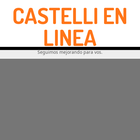
CASTELLI EN
LINEA
Seguimos mejorando para vos.