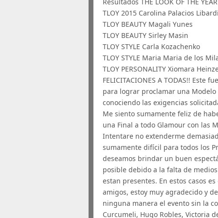
Resultados THE LOOK OF THE YEAR
TLOY 2015 Carolina Palacios Libard
TLOY BEAUTY Magali Yunes
TLOY BEAUTY Sirley Masin
TLOY STYLE Carla Kozachenko
TLOY STYLE Maria Maria de los Mil
TLOY PERSONALITY Xiomara Heinze
FELICITACIONES A TODAS!! Este fu
para lograr proclamar una Modelo a
conociendo las exigencias solicita
Me siento sumamente feliz de habe
una Final a todo Glamour con las 
Intentare no extenderme demasiado
sumamente difícil para todos los 
deseamos brindar un buen espectác
posible debido a la falta de medios
estan presentes. En estos casos es
amigos, estoy muy agradecido y de
ninguna manera el evento sin la c
Curcumeli, Hugo Robles, Victoria d