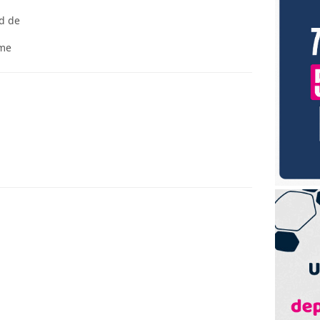
a
ad de
rme