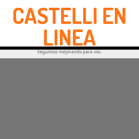
CASTELLI EN
LINEA
Seguimos mejorando para vos.