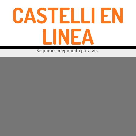
CASTELLI EN
LINEA
Seguimos mejorando para vos.