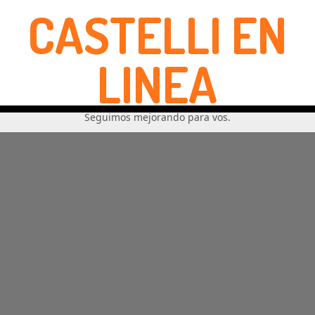
CASTELLI EN
LINEA
Seguimos mejorando para vos.