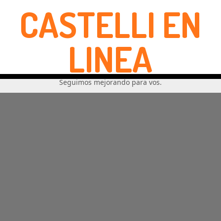
CASTELLI EN
LINEA
Seguimos mejorando para vos.