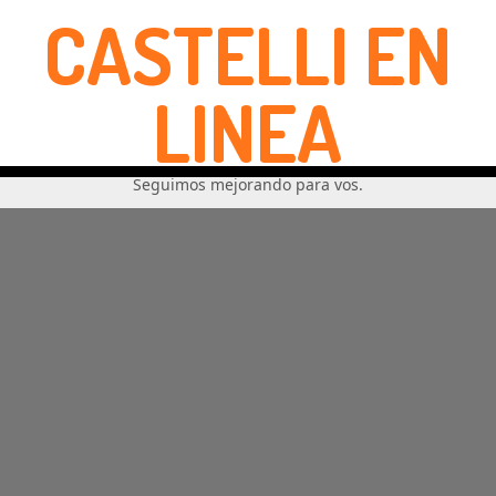
CASTELLI EN
LINEA
Seguimos mejorando para vos.