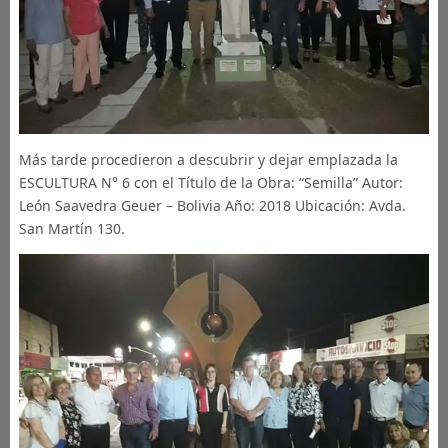
Más tarde procedieron a descubrir y dejar emplazada la
ESCULTURA N° 6 con el Título de la Obra: “Semilla” Autor:
León Saavedra Geuer – Bolivia Año: 2018 Ubicación: Avda.
San Martín 130.