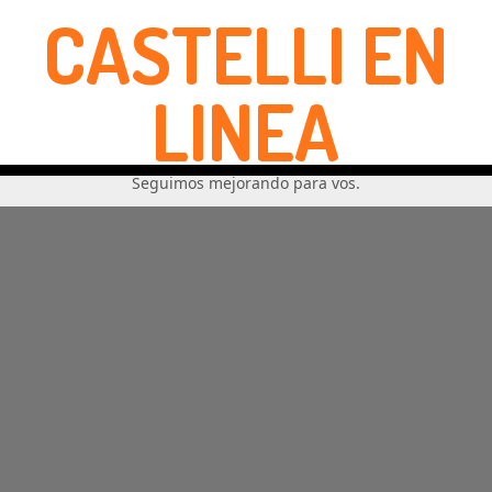
CASTELLI EN
LINEA
Seguimos mejorando para vos.