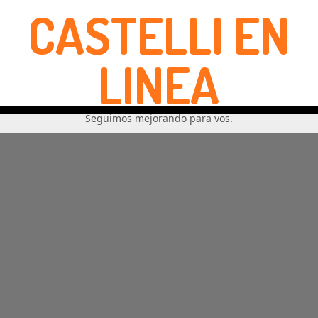
CASTELLI EN
LINEA
Seguimos mejorando para vos.