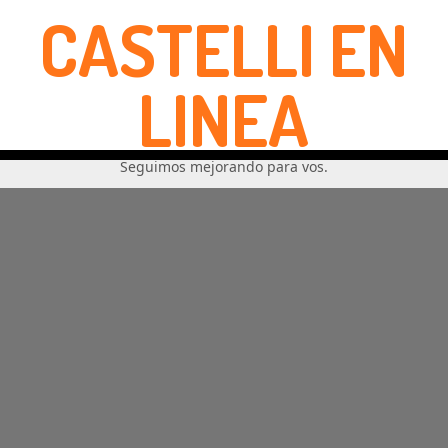
CASTELLI EN
LINEA
Seguimos mejorando para vos.