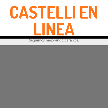
CASTELLI EN
LINEA
Seguimos mejorando para vos.