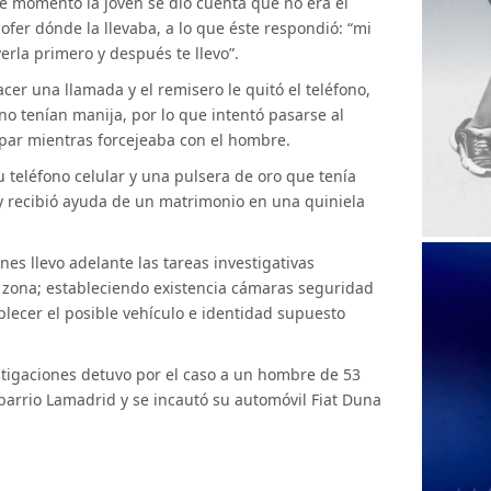
ese momento la joven se dio cuenta que no era el
ofer dónde la llevaba, a lo que éste respondió: “mi
erla primero y después te llevo”.
er una llamada y el remisero le quitó el teléfono,
 no tenían manija, por lo que intentó pasarse al
ar mientras forcejeaba con el hombre.
 teléfono celular y una pulsera de oro que tenía
y recibió ayuda de un matrimonio en una quiniela
nes llevo adelante las tareas investigativas
 zona; estableciendo existencia cámaras seguridad
blecer el posible vehículo e identidad supuesto
stigaciones detuvo por el caso a un hombre de 53
 barrio Lamadrid y se incautó su automóvil Fiat Duna