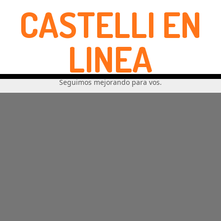
CASTELLI EN
LINEA
Seguimos mejorando para vos.