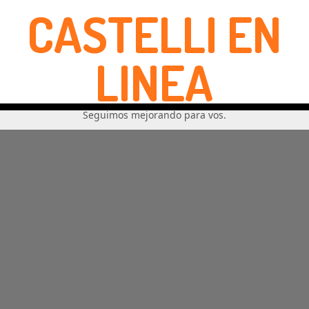
CASTELLI EN
LINEA
Seguimos mejorando para vos.