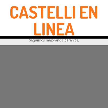
CASTELLI EN
LINEA
Seguimos mejorando para vos.