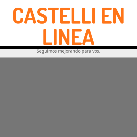
CASTELLI EN
LINEA
Seguimos mejorando para vos.