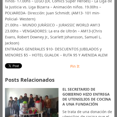
niños- 17.00hs – LEGO (DC Comics Super Héroes) – La Liga de
la Justicia vs. Liga Bizarra – Animación niños. 19.00hs –
POLVAREDA- Dirección: Juan Schmidt. (AM13- 101 min-
Policial- Western)
21.00hs – MUNDO JURÁSICO – JURASSIC WORLD AM13
23.00hs – VENGADORES: La era de Ultrón – AM13-(Chris
Evans, Robert Downey Jr., Scarlett Johansson, Samuel L.
Jackson)
ENTRADAS GENERALES $10- DESCUENTOS JUBILADOS y
MENORES $5 – HOTEL GUALOK – RUTA 95 Y AVENIDA ALEM
Pin It
Posts Relacionados
EL SECRETARIO DE
GOBIERNO HIZO ENTREGA
DE UTENSILIOS DE COCINA
A UNA FUNDACIÓN
Se trata de una donación de
utensilios de cocina que el