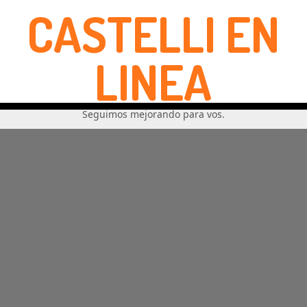
CASTELLI EN
LINEA
Seguimos mejorando para vos.