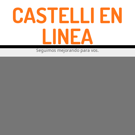
CASTELLI EN
LINEA
Seguimos mejorando para vos.