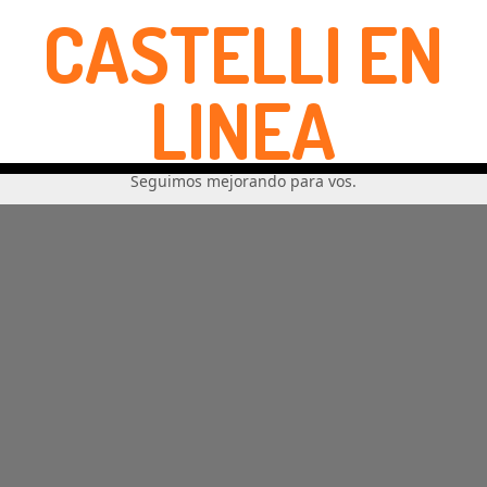
CASTELLI EN
LINEA
Seguimos mejorando para vos.