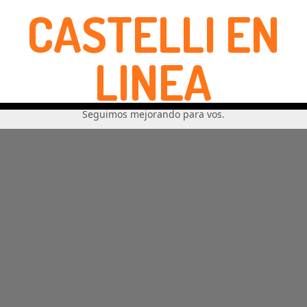
CASTELLI EN
LINEA
Seguimos mejorando para vos.