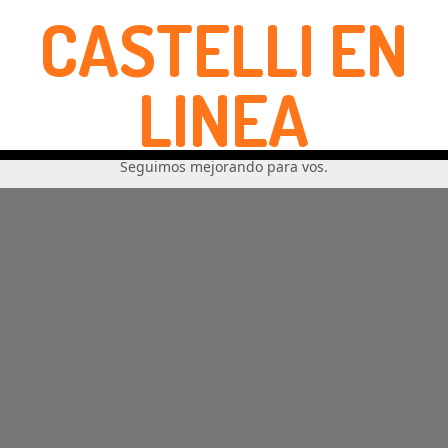
CASTELLI EN
LINEA
Seguimos mejorando para vos.