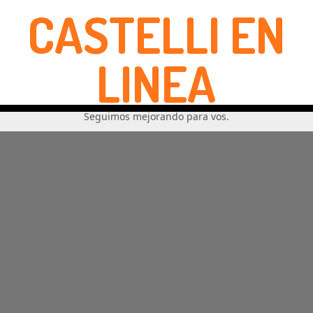
CASTELLI EN
LINEA
Seguimos mejorando para vos.