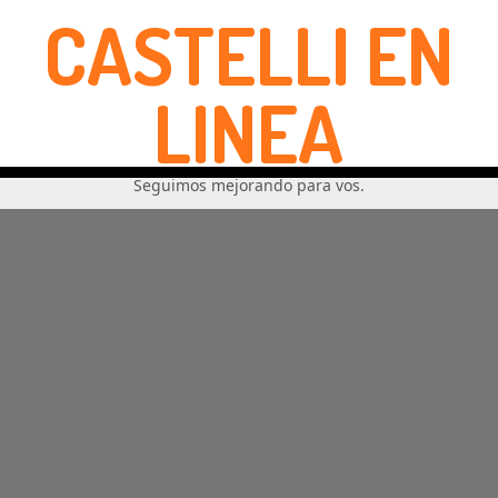
CASTELLI EN
LINEA
Seguimos mejorando para vos.