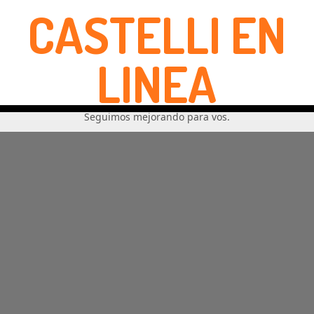
CASTELLI EN
LINEA
Seguimos mejorando para vos.