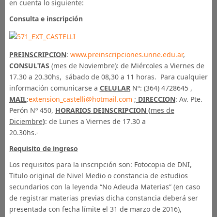
en cuenta lo siguiente:
Consulta e inscripción
PREINSCRIPCION
:
www.preinscripciones.unne.edu.ar
,
CONSULTAS
(mes de Noviembre)
: de Miércoles a Viernes de
17.30 a 20.30hs, sábado de 08,30 a 11 horas. Para cualquier
información comunicarse a
CELULAR
Nº: (364) 4728645 ,
MAIL
:
extension_castelli@hotmail.com
;
DIRECCION
: Av. Pte.
Perón Nº 450,
HORARIOS
DE
INSCRIPCION (
mes de
Diciembre
)
: de Lunes a Viernes de 17.30 a
20.30hs.-
Requisito de ingreso
Los requisitos para la inscripción son: Fotocopia de DNI,
Titulo original de Nivel Medio o constancia de estudios
secundarios con la leyenda “No Adeuda Materias” (en caso
de registrar materias previas dicha constancia deberá ser
presentada con fecha límite el 31 de marzo de 2016),