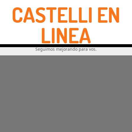
CASTELLI EN
LINEA
Seguimos mejorando para vos.