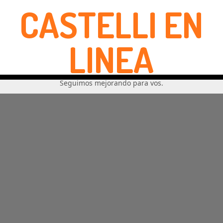
CASTELLI EN
LINEA
Seguimos mejorando para vos.