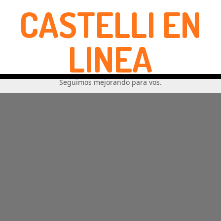
CASTELLI EN
LINEA
Seguimos mejorando para vos.