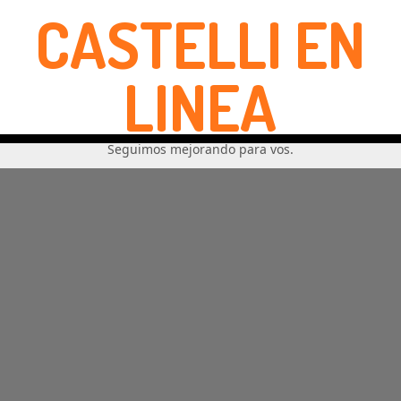
CASTELLI EN
LINEA
Seguimos mejorando para vos.