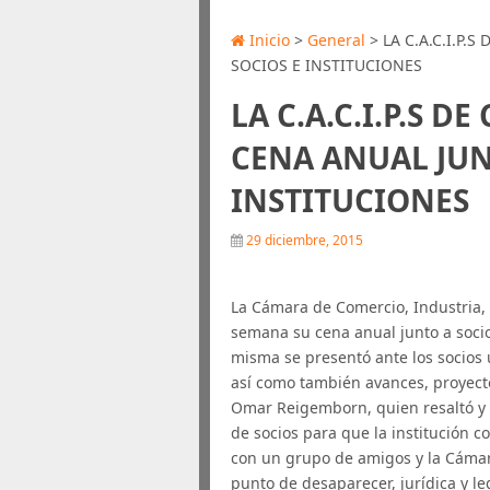
Inicio
>
General
> LA C.A.C.I.P.
SOCIOS E INSTITUCIONES
LA C.A.C.I.P.S D
CENA ANUAL JUN
INSTITUCIONES
29 diciembre, 2015
La Cámara de Comercio, Industria, P
semana su cena anual junto a socios
misma se presentó ante los socios u
así como también avances, proyect
Omar Reigemborn, quien resaltó y 
de socios para que la institución 
con un grupo de amigos y la Cámar
punto de desaparecer, jurídica y 