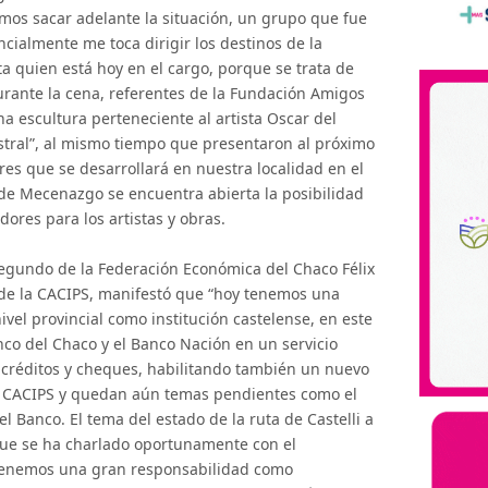
imos sacar adelante la situación, un grupo que fue
cialmente me toca dirigir los destinos de la
ta quien está hoy en el cargo, porque se trata de
 Durante la cena, referentes de la Fundación Amigos
a escultura perteneciente al artista Oscar del
tral”, al mismo tiempo que presentaron al próximo
res que se desarrollará en nuestra localidad en el
y de Mecenazgo se encuentra abierta la posibilidad
res para los artistas y obras.
segundo de la Federación Económica del Chaco Félix
 de la CACIPS, manifestó que “hoy tenemos una
vel provincial como institución castelense, en este
co del Chaco y el Banco Nación en un servicio
e créditos y cheques, habilitando también un nuevo
 la CACIPS y quedan aún temas pendientes como el
el Banco. El tema del estado de la ruta de Castelli a
que se ha charlado oportunamente con el
tenemos una gran responsabilidad como