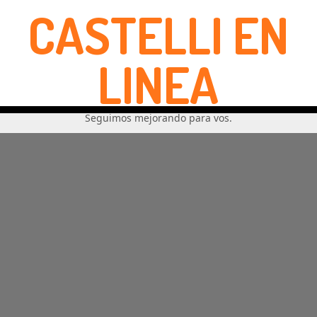
CASTELLI EN
LINEA
Seguimos mejorando para vos.