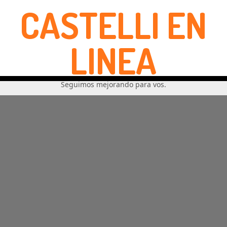
CASTELLI EN
LINEA
Seguimos mejorando para vos.