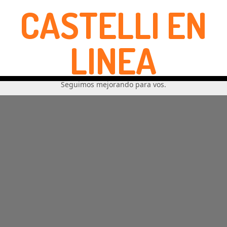
CASTELLI EN
LINEA
Seguimos mejorando para vos.