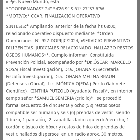
» Pje. Nuevo Mundo, esta
*COORDENADAS* 24° 54’26.9″ S 61° 27″37.6″W
*MOTIVO:* CCAR. FINALIZACIÓN OPERATIVO
SINTESIS:* Ampliando anterior de la fecha hs 08:00,
relacionado operativo dispuesto mediante *Orden
Operaciones N° 957-DOPIJJC/2024, «SERVICIO PREVENTIVO
DILIGENCIAS JUDICIALES RELACIONADO HALLAZGO RESTOS
ÓSEOS HUMANOS»*, Cumplo informar Constituida
Prevención Policial, acompañado por *Dr..ÓSCAR MARCELO
SOSA( Fiscal Investigación), Dra. JOHANA X (Secretaria
Fiscalía Investigación), Dra. JOHANA MELINA BRAUN
(Defensora Oficial), Lic. MÓNICA OJEDA ( Perito Gabinete
Científico), CINTHIA PUTZOLO (Ayudante Fiscal)*, en interior
campo señor *SAMUEL SEMERIA (criollo)* , se procedió
formal secuestro.de cincuenta y ocho (58) restos óseos
compatible ser humano y seis (6) prendas de vestir siendo
1 buzo, 1 pantalón, 2 zapatillas lado izquierdo/derecho, 1
cordón elástico de bóxer y restos de hilos de prendas de
vestir, hallados dispersos en un radio aprox. 30 metros,