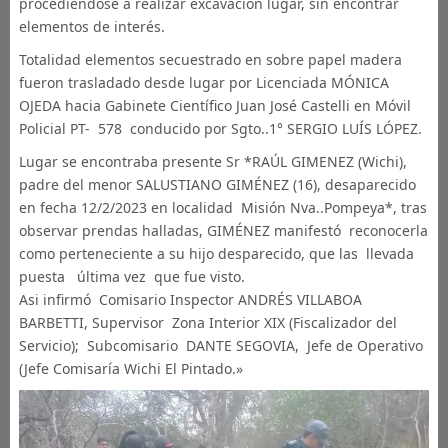
procediendose a realizar excavación lugar, sin encontrar
elementos de interés.
Totalidad elementos secuestrado en sobre papel madera
fueron trasladado desde lugar por Licenciada MÓNICA
OJEDA hacia Gabinete Científico Juan José Castelli en Móvil
Policial PT- 578 conducido por Sgto..1° SERGIO LUÍS LÓPEZ.
Lugar se encontraba presente Sr *RAÚL GIMENEZ (Wichi),
padre del menor SALUSTIANO GIMÉNEZ (16), desaparecido
en fecha 12/2/2023 en localidad Misión Nva..Pompeya*, tras
observar prendas halladas, GIMÉNEZ manifestó reconocerla
como perteneciente a su hijo desparecido, que las llevada
puesta última vez que fue visto.
Asi infirmó Comisario Inspector ANDRÉS VILLABOA
BARBETTI, Supervisor Zona Interior XIX (Fiscalizador del
Servicio); Subcomisario DANTE SEGOVIA, Jefe de Operativo
(Jefe Comisaría Wichi El Pintado.»