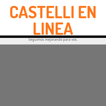
CASTELLI EN
LINEA
Seguimos mejorando para vos.