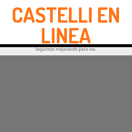
CASTELLI EN
LINEA
Seguimos mejorando para vos.