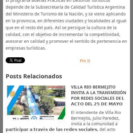
El programa Buenas Prácticas en Destinos Turísticos
depende de la Subsecretaría de Calidad Turística Argentina
del Ministerio de Turismo de la Nación, y se viene aplicando
en la provincia, en diferentes ciudades y localidades al igual
que en el resto del país. Así se persigue la cultura de la
calidad, con el objetivo de incrementar la competitividad,
asesorar en calidad y promover el sentido de pertenencia en
empresas turísticas.
Pin It
Posts Relacionados
VILLA RIO BERMEJITO
INVITA A LA TRANSMISIÓN
POR REDES SOCIALES D𝗘𝗟
𝗔𝗖𝗧𝗢 DEL 𝟮𝟱 𝗗𝗘 𝗠𝗔𝗬𝗢
El intendente de Villa Rio
Bermejito, Julio Paredez,
invita a la comunidad a
𝗽𝗮𝗿𝘁𝗶𝗰𝗶𝗽𝗮𝗿 𝗮 𝘁𝗿𝗮𝘃é𝘀 𝗱𝗲 𝗹𝗮𝘀 𝗿𝗲𝗱𝗲𝘀 𝘀𝗼𝗰𝗶𝗮𝗹𝗲𝘀, del acto