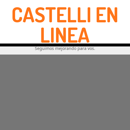
CASTELLI EN
LINEA
Seguimos mejorando para vos.