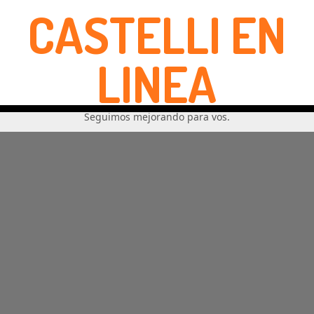
CASTELLI EN
LINEA
Seguimos mejorando para vos.