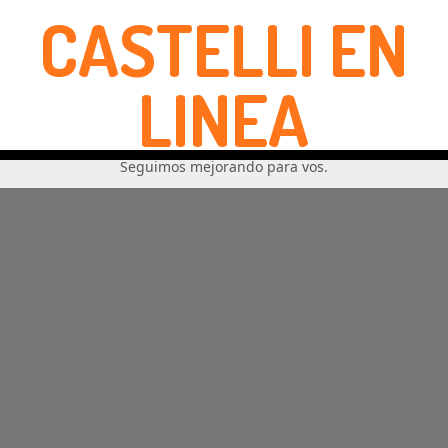
CASTELLI EN
LINEA
Seguimos mejorando para vos.