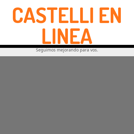
CASTELLI EN
LINEA
Seguimos mejorando para vos.